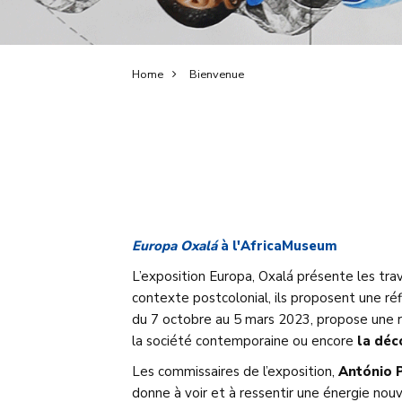
Breadcrumb
Home
Bienvenue
Europa Oxalá
à l'AfricaMuseum
L’exposition Europa, Oxalá présente les tr
contexte postcolonial, ils proposent une réf
du 7 octobre au 5 mars 2023, propose une ré
la société contemporaine ou encore
la déc
Les commissaires de l’exposition,
António P
donne à voir et à ressentir une énergie nouve