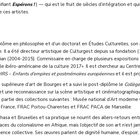
ifiant
Espérons !
) — qui est le fruit de siècles d’intégration et qu
 ces artistes.
iplôme en philosophie et d’un doctorat en Études Culturelles, son 
e. Il a été directeur artistique de Culturgest depuis sa fondatio
ian (2004-2015). Commissaire en charge de plusieurs expositions 
 ibéro-américaine de la culture 2017». Il est chercheur au Centre
S – Enfants d’empires et postmémoires européennes
et il est p
 supérieure d’art de Bourges et a suivi le post-diplôme le
Collège
té et une reconnaissance sur la scène artistique et cinématographiq
t partie des collections suivantes : Musée national d’Art modern
e-France, FRAC Poitou-Charentes et FRAC PACA de Marseille.
sa et Bruxelles et sa pratique se nourrit des allers-retours entr
aces du colonialisme en Afrique, mais l’objectif de son art n’est ja
cience collective. Ses œuvres parlent de dignité humaine, d’espoir