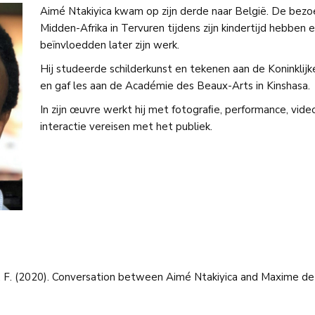
Aimé Ntakiyica kwam op zijn derde naar België. De bezo
Midden-Afrika in Tervuren tijdens zijn kindertijd hebbe
beïnvloedden later zijn werk.
Hij studeerde schilderkunst en tekenen aan de Koninklij
en gaf les aan de Académie des Beaux-Arts in Kinshasa.
In zijn œuvre werkt hij met fotograﬁe, performance, video
interactie vereisen met het publiek.
, A. F. (2020). Conversation between Aimé Ntakiyica and Maxime d