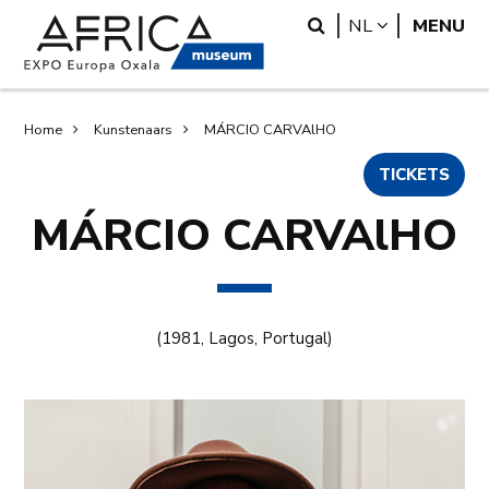
Overslaan
Skip
Search
LANGUAGE
NL
MENU
en
to
naar
search
de
inhoud
Kruimelpad
Home
Kunstenaars
MÁRCIO CARVAlHO
gaan
TICKETS
MÁRCIO CARVAlHO
(1981, Lagos, Portugal)