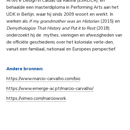
Artes e Design in Caldas da Rainha (ESAD.CR), en
behaalde een masterdiploma in Performing Arts aan het
UDK in Berlijn, waar hij sinds 2009 woont en werkt. In
werken als
If my grandmother was an Historian
(2015) en
Demythologize That History and Put it to Rest
(2018)
onderzoekt hij de mythes, vieringen en afwezigheden van
de ofﬁciële geschiedenis over het koloniale verle-den,
vanuit een familiaal, nationaal en Europees perspectief.
Andere bronnen:
https://www.marcio-carvalho.com/bio
https://www.emerge-ac.pt/marcio-carvalho/
https://vimeo.com/marciowork